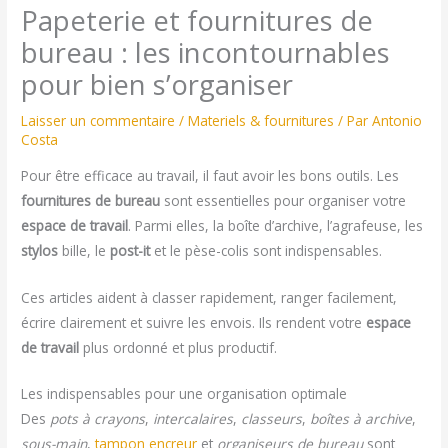
Papeterie et fournitures de
bureau : les incontournables
pour bien s’organiser
Laisser un commentaire
/
Materiels & fournitures
/ Par
Antonio
Costa
Pour être efficace au travail, il faut avoir les bons outils. Les
fournitures de bureau
sont essentielles pour organiser votre
espace de travail
. Parmi elles, la boîte d’archive, l’agrafeuse, les
stylos
bille, le
post-it
et le pèse-colis sont indispensables.
Ces articles aident à classer rapidement, ranger facilement,
écrire clairement et suivre les envois. Ils rendent votre
espace
de travail
plus ordonné et plus productif.
Les indispensables pour une organisation optimale
Des
pots à crayons
,
intercalaires
,
classeurs
,
boîtes à archive
,
sous-main
,
tampon encreur
et
organiseurs de bureau
sont