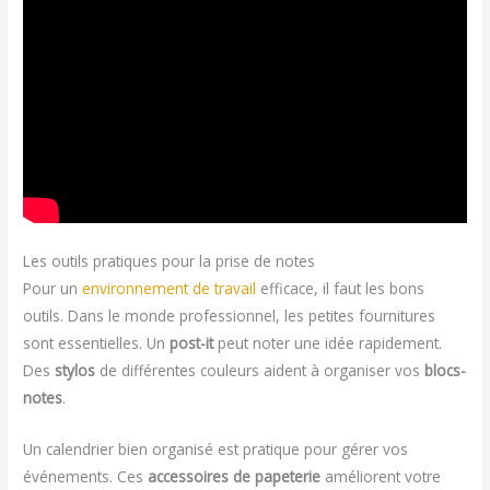
Les outils pratiques pour la prise de notes
Pour un
environnement de travail
efficace, il faut les bons
outils. Dans le monde professionnel, les petites fournitures
sont essentielles. Un
post-it
peut noter une idée rapidement.
Des
stylos
de différentes couleurs aident à organiser vos
blocs-
notes
.
Un calendrier bien organisé est pratique pour gérer vos
événements. Ces
accessoires de papeterie
améliorent votre