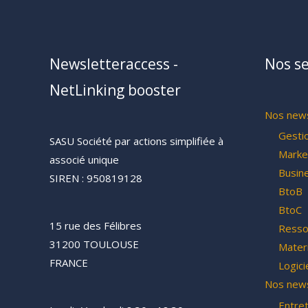
Newsletteraccess -
Nos se
NetLinking booster
Nos news
Gesti
SASU Société par actions simplifiée à
Marke
associé unique
Busin
SIREN : 950819128
BtoB
BtoC
15 rue des Félibres
Resso
31200 TOULOUSE
Materi
FRANCE
Logici
Nos news
Entre