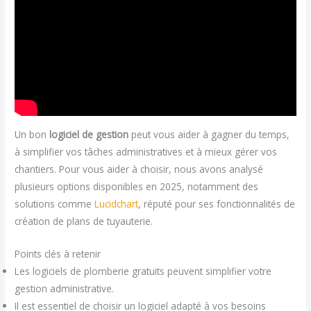
Un bon
logiciel de gestion
peut vous aider à gagner du temps,
à simplifier vos tâches administratives et à mieux gérer vos
chantiers. Pour vous aider à choisir, nous avons analysé
plusieurs options disponibles en 2025, notamment des
solutions comme
Lucidchart
, réputé pour ses fonctionnalités de
création de plans de tuyauterie.
Points clés à retenir
Les logiciels de plomberie gratuits peuvent simplifier votre
gestion administrative.
Il est essentiel de choisir un logiciel adapté à vos besoins