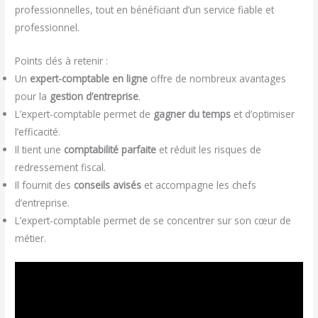
professionnelles, tout en bénéficiant d’un service fiable et
professionnel.
Points clés à retenir :
Un
expert-comptable en ligne
offre de nombreux avantages
pour la
gestion d’entreprise
.
L’expert-comptable permet de
gagner du temps
et d’optimiser
l’efficacité.
Il tient une
comptabilité parfaite
et réduit les risques de
redressement fiscal.
Il fournit des
conseils avisés
et accompagne les chefs
d’entreprise.
L’expert-comptable permet de se concentrer sur son cœur de
métier.