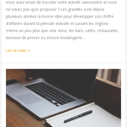
Vous avez envie de booster votre activité saisonnière et vous
ne savez pas quoi proposer ? Les granités sont depuis
plusieurs années la bonne idée pour développer son chiffre
d’affaires durant la période estivale et suivant les régions
même un peu plus que cela. Ainsi, les bars, cafés, restaurants,
bureaux de presse ou encore boulangerie…
Vendre
Lire la suite »
des
granites
:
le
bon
plan
de
l’été