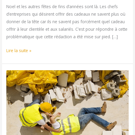
Noel et les autres fêtes de fins d’années sont là. Les chefs
d’entreprises qui désirent offrir des cadeaux ne savent plus où
donner de la tête car ils ne savent pas forcément quel cadeau
offrir à leur clientèle et aux salariés. C’est pour répondre à cette
problématique que cette rédaction a été mise sur pied. […]
Top
Lire la suite »
15
idées
de
cadeaux
d’entreprise
de
fin
d’année
originaux
et
goodies