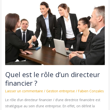
devez
savoir
sur
les
frais
professionnels
!
Quel est le rôle d’un directeur
financier ?
Laisser un commentaire
/
Gestion entreprise
/
Fabien Conzales
Le rôle d’un directeur financier / d’une directrice financière est
stratégique au sein d’une entreprise. En effet, on définit la