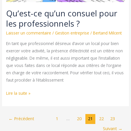
Qu’est-ce qu’un consuel pour
les professionnels ?
Laisser un commentaire
/
Gestion entreprise
/
Bertand Milcent
En tant que professionnel désireux d’avoir un local pour bien
exercer votre activité, la présence d’électricité est un critère non
négligeable. De même, il est aussi important que l’installation
que vous faites dans ce local réponde aux critères de l’organe
en charge de votre raccordement. Pour vérifier tout ceci, il vous
faut procéder à l’établissement
Qu’est-
Lire la suite »
ce
qu’un
consuel
←
Précédent
1
…
20
21
22
23
pour
Suivant
→
les