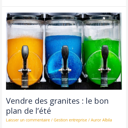
adopter
une
stratégie
digitale
à
360°
pour
votre
entreprise ?
Vendre des granites : le bon
plan de l’été
Laisser un commentaire
/
Gestion entreprise
/
Auror Albila