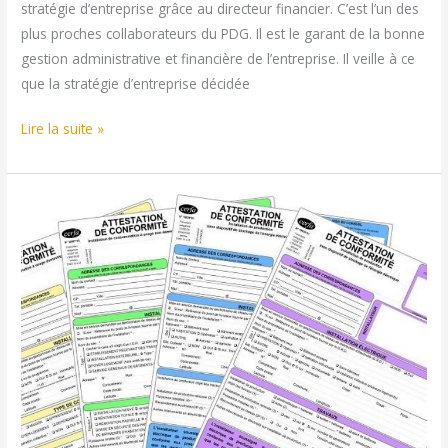
stratégie d’entreprise grâce au directeur financier. C’est l’un des
plus proches collaborateurs du PDG. Il est le garant de la bonne
gestion administrative et financière de l’entreprise. Il veille à ce
que la stratégie d’entreprise décidée
Quel
Lire la suite »
est
le
rôle
d’un
directeur
financier
?