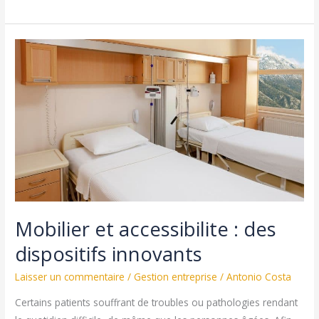
d’entreprises
:
les
différentes
mesures
de
sécurité
à
utiliser
pour
protéger
vos
Mobilier et accessibilite : des
employés
dispositifs innovants
Laisser un commentaire
/
Gestion entreprise
/
Antonio Costa
Certains patients souffrant de troubles ou pathologies rendant