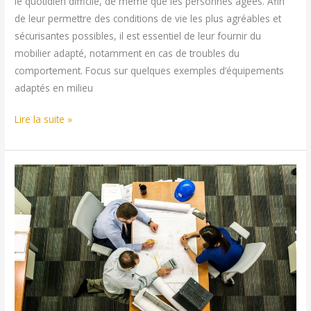
le quotidien difficile, de même que les personnes âgées. Afin
de leur permettre des conditions de vie les plus agréables et
sécurisantes possibles, il est essentiel de leur fournir du
mobilier adapté, notamment en cas de troubles du
comportement. Focus sur quelques exemples d’équipements
adaptés en milieu
Mobilier
Lire la suite »
et
accessibilite
:
des
dispositifs
innovants