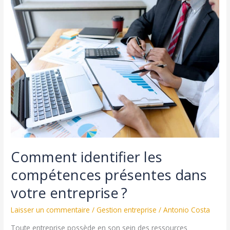
d’offres
publics
et
y
répondre
Comment identifier les
compétences présentes dans
votre entreprise ?
Laisser un commentaire
/
Gestion entreprise
/
Antonio Costa
Toute entreprise possède en son sein des ressources